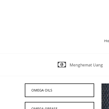
Skip
to
content
H
Menghemat Uang
OMEGA OILS
OMEGA GREASE