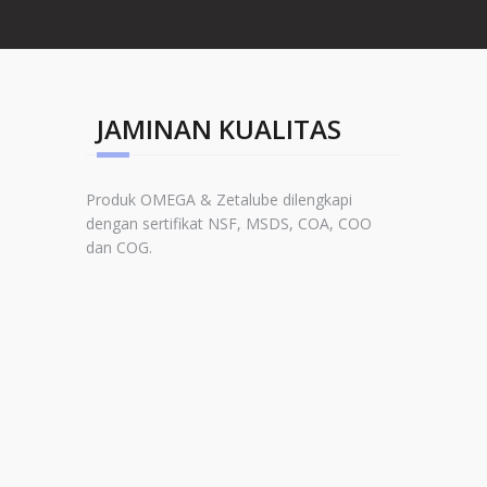
JAMINAN KUALITAS
Produk OMEGA & Zetalube dilengkapi
dengan sertifikat NSF, MSDS, COA, COO
dan COG.