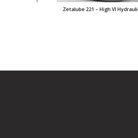
or Oil
Zetalube 221 – High VI Hydraulic Oil