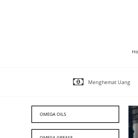
Skip
to
content
H
Menghemat Uang
OMEGA OILS
OMEGA GREASE