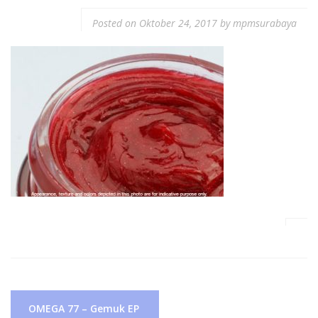
Posted on
Oktober 24, 2017
by
mpmsurabaya
Navigasi
OMEGA 77 – Gemuk EP
pos