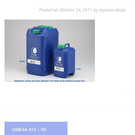
Posted on
Oktober 24, 2017
by
mpmsurabaya
Navigasi
OMEGA 613 – Oli
pos