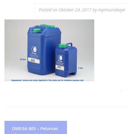
Posted on
Oktober 24, 2017
by
mpmsurabaya
Navigasi
OMEGA 605 – Pelumas
pos