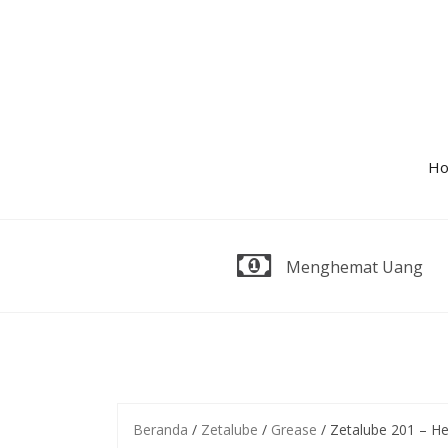
Skip
to
content
H
Menghemat Uang
Beranda
/
Zetalube
/
Grease
/ Zetalube 201 – H